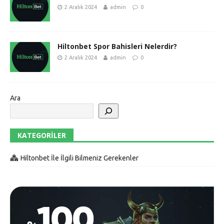
2 Aralık 2024
admin
0
Hiltonbet Spor Bahisleri Nelerdir?
2 Aralık 2024
admin
0
Ara
KATEGORILER
Hiltonbet İle İlgili Bilmeniz Gerekenler