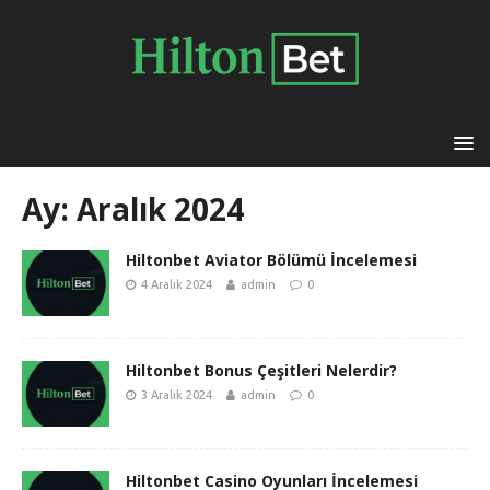
Ay:
Aralık 2024
Hiltonbet Aviator Bölümü İncelemesi
4 Aralık 2024
admin
0
Hiltonbet Bonus Çeşitleri Nelerdir?
3 Aralık 2024
admin
0
Hiltonbet Casino Oyunları İncelemesi