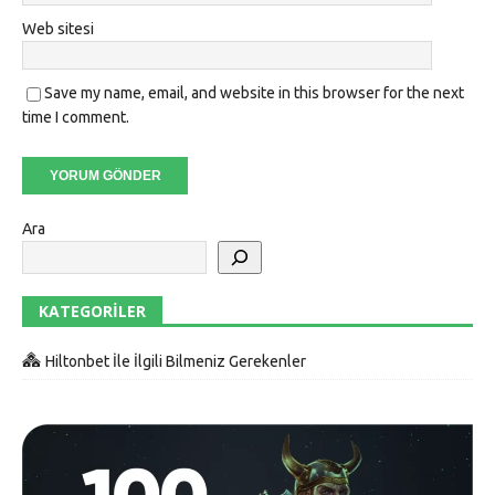
Web sitesi
Save my name, email, and website in this browser for the next
time I comment.
Ara
KATEGORILER
Hiltonbet İle İlgili Bilmeniz Gerekenler