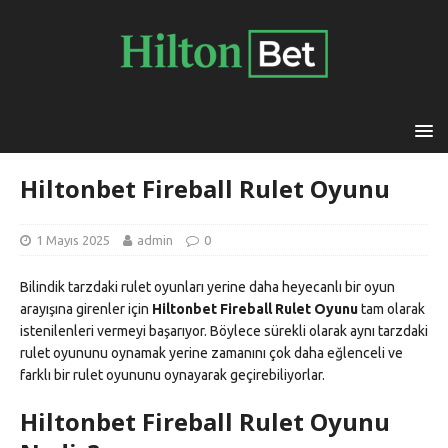
Hiltonbet Fireball Rulet Oyunu
1 Mayıs 2025
admin
0
Bilindik tarzdaki rulet oyunları yerine daha heyecanlı bir oyun
arayışına girenler için
Hiltonbet Fireball Rulet Oyunu
tam olarak
istenilenleri vermeyi başarıyor. Böylece sürekli olarak aynı tarzdaki
rulet oyununu oynamak yerine zamanını çok daha eğlenceli ve
farklı bir rulet oyununu oynayarak geçirebiliyorlar.
Hiltonbet Fireball Rulet Oyunu