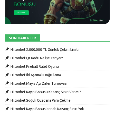
SON HABERLER
Hiltonbet 2.000.000 TL Günlük Çekim Limiti
Hiltonbet Qr Kodu Ne İşe Yarıyor?
Hiltonbet Fireball Rulet Oyunu
Hiltonbet İki Aşamalı Doğrulama
Hiltonbet Mayıs Ayı Zafer Turnuvası
Hiltonbet Kayıp Bonusu Kazanç Sınırı Var Mı?
Hiltonbet Soğuk Cüzdana Para Çekme
Hiltonbet Kayıp Bonuslarında Kazanç Sınırı Yok