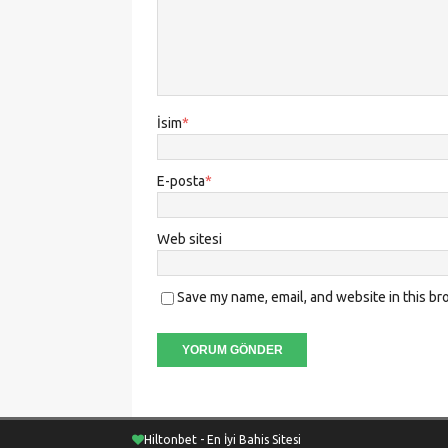
İsim
*
E-posta
*
Web sitesi
Save my name, email, and website in this br
Hiltonbet - En İyi Bahis Sitesi