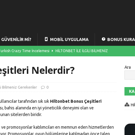
GÜVENILIR MI?
MOBIL UYGULAMA
BONUS KURA
ünlük Çekim Limiti Güncellendi
HILTONBET İLE İLGILI BILMENIZ
şitleri Nelerdir?
Ara
50 TL Deneme Bonusu
HILTONBET İLE İLGILI BILMENIZ
ili Bilmeniz Gerekenler
0
KA
Sadakat Puanı Sistemi
HILTONBET İLE İLGILI BILMENIZ
llanıcılar tarafından sık sık
Hiltonbet Bonus Çeşitleri
Hi
, bahis alanında en iyi yöneticilik deneyimi olan ve
hoice Of Kiss 2026 Turnuvası
HILTONBET İLE İLGILI BILMENIZ
unan sitelerden biridir.
rı ve promosyonlar katılımcıları en memnun eden hizmetlerden
Turkish Crazy Time İncelemesi
HILTONBET İLE İLGILI BILMENIZ
iyor. Promosyonlar, oyun bölümlerine katılmadan önce talep