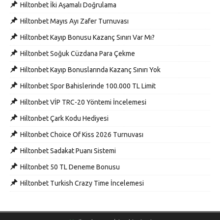
Hiltonbet İki Aşamalı Doğrulama
Hiltonbet Mayıs Ayı Zafer Turnuvası
Hiltonbet Kayıp Bonusu Kazanç Sınırı Var Mı?
Hiltonbet Soğuk Cüzdana Para Çekme
Hiltonbet Kayıp Bonuslarında Kazanç Sınırı Yok
Hiltonbet Spor Bahislerinde 100.000 TL Limit
Hiltonbet VİP TRC-20 Yöntemi İncelemesi
Hiltonbet Çark Kodu Hediyesi
Hiltonbet Choice Of Kiss 2026 Turnuvası
Hiltonbet Sadakat Puanı Sistemi
Hiltonbet 50 TL Deneme Bonusu
Hiltonbet Turkish Crazy Time İncelemesi