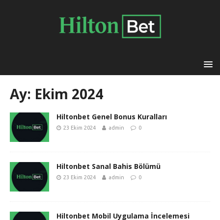
Ay:
Ekim 2024
Hiltonbet Genel Bonus Kuralları
23 Ekim 2024
admin
0
Hiltonbet Sanal Bahis Bölümü
23 Ekim 2024
admin
0
Hiltonbet Mobil Uygulama İncelemesi