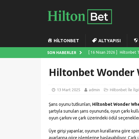
HILTONBET
ALTYAPISI
[ 28 Mart 2026 ]
Hiltonbet G
SON HABERLER
GEREKENLER
Hiltonbet Wonder
[ 12 Mart 2026 ]
Hiltonbet 
GEREKENLER
13 Mart 2025
admin
Hiltonbet İle İlg
[ 21 Şubat 2026 ]
Hiltonbet 
Şans oyunu tutkunları,
Hiltonbet Wonder Wh
GEREKENLER
şartıyla sunulan şans oyununda, oyun çarkı ku
[ 5 Şubat 2026 ]
Hiltonbet C
oyun çarkını ve çark üzerindeki ödül seçenekleri
GEREKENLER
Üye girişi yapanlar, oyunun kurallarına göre spi
[ 16 Nisan 2026 ]
Hiltonbet 
ayarlarına göre işlemlerine başlayabiliyor. Çar