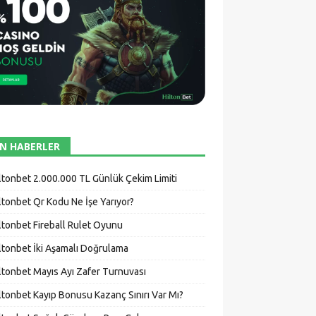
N HABERLER
ltonbet 2.000.000 TL Günlük Çekim Limiti
ltonbet Qr Kodu Ne İşe Yarıyor?
ltonbet Fireball Rulet Oyunu
ltonbet İki Aşamalı Doğrulama
ltonbet Mayıs Ayı Zafer Turnuvası
ltonbet Kayıp Bonusu Kazanç Sınırı Var Mı?