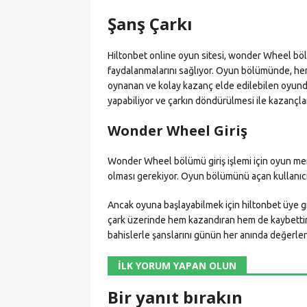
Şanş Çarkı
Hiltonbet online oyun sitesi, wonder Wheel bölü
faydalanmalarını sağlıyor. Oyun bölümünde, hem 
oynanan ve kolay kazanç elde edilebilen oyund
yapabiliyor ve çarkın döndürülmesi ile kazançla
Wonder Wheel Giriş
Wonder Wheel bölümü giriş işlemi için oyun men
olması gerekiyor. Oyun bölümünü açan kullanıcı
Ancak oyuna başlayabilmek için hiltonbet üye gir
çark üzerinde hem kazandıran hem de kaybettire
bahislerle şanslarını günün her anında değerlen
İLK YORUM YAPAN OLUN
Bir yanıt bırakın