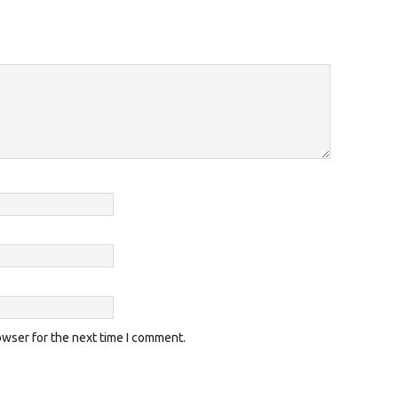
owser for the next time I comment.