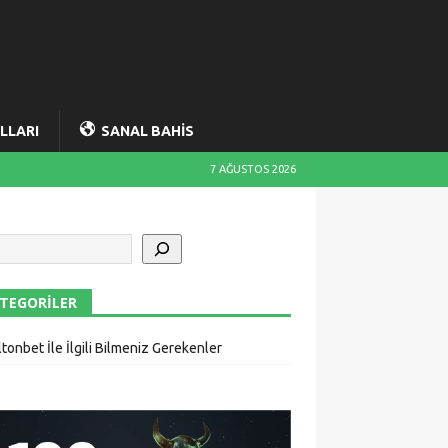
LLARI
SANAL BAHIS
7 AĞUSTOS 2026
TEGORILER
ltonbet İle İlgili Bilmeniz Gerekenler