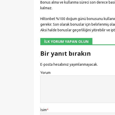
Bonus alma ve kullanma süreci son derece basitti
kalmaz.
Hiltonbet %100 doğum günü bonusunu kullanırken 
gerekir. Son olarak bonuslar için belirlenmiş ola
Aksi halde bonuslar geçerliliğini yitirebilir ve ip
İLK YORUM YAPAN OLUN
Bir yanıt bırakın
E-posta hesabınız yayımlanmayacak.
Yorum
İsim
*