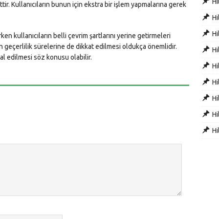
Hi
r. Kullanıcıların bunun için ekstra bir işlem yapmalarına gerek
Hi
Hi
kullanıcıların belli çevrim şartlarını yerine getirmeleri
n geçerlilik sürelerine de dikkat edilmesi oldukça önemlidir.
Hi
tal edilmesi söz konusu olabilir.
Hi
Hi
Hi
Hi
Hi