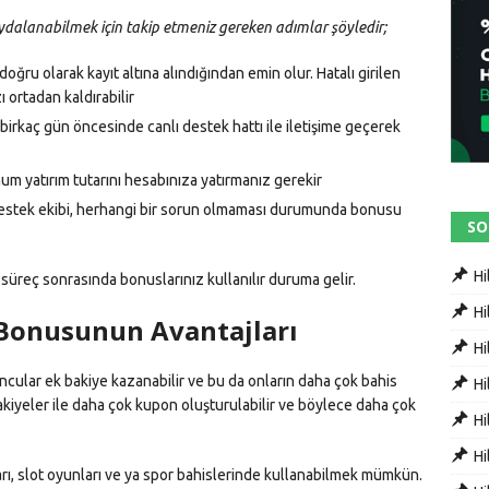
lanabilmek için takip etmeniz gereken adımlar şöyledir;
ru olarak kayıt altına alındığından emin olur. Hatalı girilen
 ortadan kaldırabilir
kaç gün öncesinde canlı destek hattı ile iletişime geçerek
m yatırım tutarını hesabınıza yatırmanız gerekir
 destek ekibi, herhangi bir sorun olmaması durumunda bonusu
SO
Hi
süreç sonrasında bonuslarınız kullanılır duruma gelir.
Hi
Bonusunun Avantajları
Hi
ncular ek bakiye kazanabilir ve bu da onların daha çok bahis
Hi
akiyeler ile daha çok kupon oluşturulabilir ve böylece daha çok
Hi
Hi
, slot oyunları ve ya spor bahislerinde kullanabilmek mümkün.