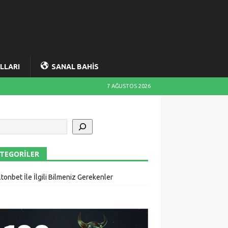
LLARI
SANAL BAHIS
7 AĞUSTOS 2026
TEGORILER
ltonbet İle İlgili Bilmeniz Gerekenler