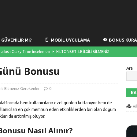
GÜVENILIR MI?
MOBIL UYGULAMA
BONUS KURA
ünlük Çekim Limiti Güncellendi
HILTONBET İLE İLGILI BILMENIZ
Günü Bonusu
Ara
50 TL Deneme Bonusu
HILTONBET İLE İLGILI BILMENIZ
gili Bilmeniz Gerekenler
0
KA
Sadakat Puanı Sistemi
HILTONBET İLE İLGILI BILMENIZ
 platformda hem kullanıcıların özel günleri kutlanıyor hem de
Hi
Kullanıcıları en çok memnun eden etkinliklerden biri olan doğum
hoice Of Kiss 2026 Turnuvası
HILTONBET İLE İLGILI BILMENIZ
arı da arttırılmış oluyor.
onusu Nasıl Alınır?
Turkish Crazy Time İncelemesi
HILTONBET İLE İLGILI BILMENIZ