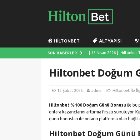
HILTONBET
ALTYAPISI
[ 28 Mart 2026 ]
Hiltonbet G
SON HABERLER
GEREKENLER
Hiltonbet Doğum 
[ 12 Mart 2026 ]
Hiltonbet 
GEREKENLER
13 Şubat 2025
admin
Hiltonbet İle İl
[ 21 Şubat 2026 ]
Hiltonbet 
Hiltonbet %100 Doğum Günü Bonusu
ile bu
GEREKENLER
onlara kazançlarını arttırma fırsatı sunuluyor. 
[ 5 Şubat 2026 ]
Hiltonbet C
günü bonusları ile onların platforma olan bağlılıkl
GEREKENLER
Hiltonbet Doğum Günü B
[ 16 Nisan 2026 ]
Hiltonbet 