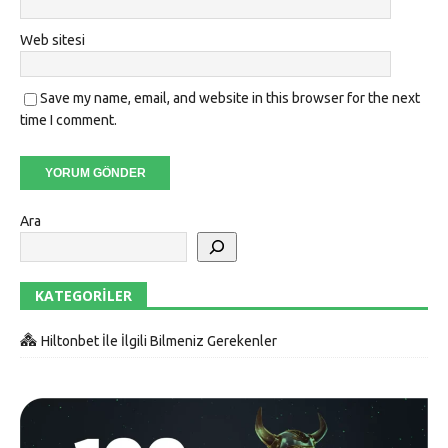
Web sitesi
Save my name, email, and website in this browser for the next
time I comment.
Ara
KATEGORILER
Hiltonbet İle İlgili Bilmeniz Gerekenler