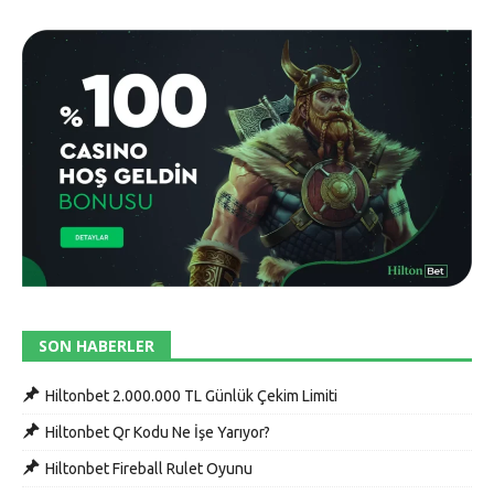
SON HABERLER
Hiltonbet 2.000.000 TL Günlük Çekim Limiti
Hiltonbet Qr Kodu Ne İşe Yarıyor?
Hiltonbet Fireball Rulet Oyunu